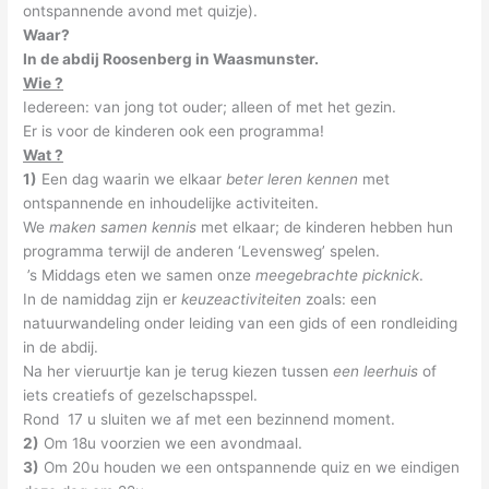
ontspannende avond met quizje).
Waar?
In de abdij Roosenberg in Waasmunster.
Wie ?
Iedereen: van jong tot ouder; alleen of met het gezin.
Er is voor de kinderen ook een programma!
Wat ?
1)
Een dag waarin we elkaar
beter leren kennen
met
ontspannende en inhoudelijke activiteiten.
We
maken samen kennis
met elkaar; de kinderen hebben hun
programma terwijl de anderen ‘Levensweg’ spelen.
’s Middags eten we samen onze
meegebrachte picknick
.
In de namiddag zijn er
keuzeactiviteiten
zoals: een
natuurwandeling onder leiding van een gids of een rondleiding
in de abdij.
Na her vieruurtje kan je terug kiezen tussen
een leerhuis
of
iets creatiefs of gezelschapsspel.
Rond 17 u sluiten we af met een bezinnend moment.
2)
Om 18u voorzien we een avondmaal.
3)
Om 20u houden we een ontspannende quiz en we eindigen