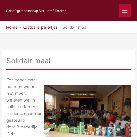
Ga
naar
Geloofsgemeenschap Sint-Jozef Tereken
de
inhoud
Home
Kostbare pareltjes
Solidair maal
Solidair maal
Een sober maal
noemen we het
niet meer,
we eten wel in
solidariteit met
landen die worden
gesteund
door Broederlijk
Delen.